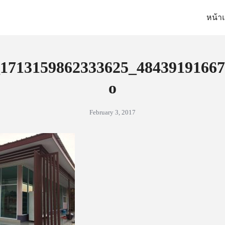
หน้า
arch
:
1713159862333625_48439191667
o
February 3, 2017