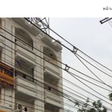
หน้า
arch
: